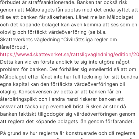
förbudet är straffsanktionerade. Banken tar också risk
genom att Målbolagets lån upptas med det enda syftet att
tillse att banken får säkerheten. Lånet mellan Målbolaget
och det köpande bolaget kan även komma att ses som en
olovlig och förtäckt värdeöverföring (se bl.a.
Skatteverkets vägledning ”Civilrättsliga regler om
låneförbud”,
https://www4.skatteverket.se/rattsligvagledning/edition/2
Detta kan vid en första anblick te sig inte utgöra något
problem för banken. Det förhåller sig emellertid så att om
Målbolaget efter lånet inte har full teckning för sitt bundna
egna kapital kan den förtäckta värdeöverföringen bli
olaglig. Konsekvensen av detta är att banken får en
återbäringsplikt och i andra hand riskerar banken ett
ansvar att täcka upp eventuell brist. Risken är stor då
banken faktiskt tillgodogör sig värdeöverföringen genom
att reglera det köpande bolagets lån genom förfarandet.
På grund av hur reglerna är konstruerade och då reglerna