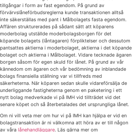
tillgångar i form av fast egendom. På grund av
förvärvslåneförbudsreglerna kunde transaktionen alltså
inte säkerställas med pant i Målbolagets fasta egendom.
Affären strukturerades på sådant sätt att köparens
moderbolag utställde moderbolagsborgen för det
köpande bolagets (låntagaren) förpliktelser och dessutom
pantsattes aktierna i moderbolaget, aktierna i det köpande
bolaget och aktierna i Målbolaget. Vidare tecknade ägaren
borgen såsom för egen skuld för lånet. På grund av vår
kännedom om ägaren och vår bedömning av inblandade
bolags finansiella ställning var vi tillfreds med
säkerheterna. När köparen sedan skulle vidareförsälja de
underliggande fastigheterna genom en paketering i ett
nytt bolag medverkade vi på IMH vid tillträdet vid det
senare köpet och så återbetalades det ursprungliga lånet.
Om ni vill veta mer om hur vi på IMH kan hjälpa er vid en
bolagstransaktion är ni välkomna att höra av er till någon
av våra
lånehandläggare
. Läs gärna mer om