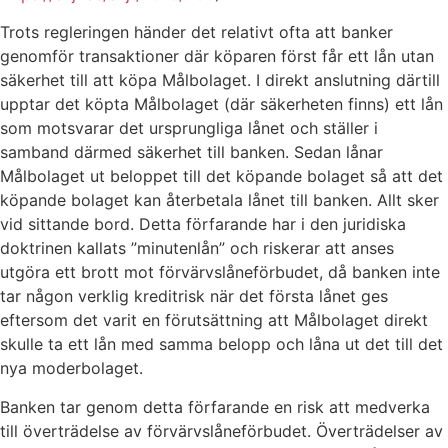
Trots regleringen händer det relativt ofta att banker
genomför transaktioner där köparen först får ett lån utan
säkerhet till att köpa Målbolaget. I direkt anslutning därtill
upptar det köpta Målbolaget (där säkerheten finns) ett lån
som motsvarar det ursprungliga lånet och ställer i
samband därmed säkerhet till banken. Sedan lånar
Målbolaget ut beloppet till det köpande bolaget så att det
köpande bolaget kan återbetala lånet till banken. Allt sker
vid sittande bord. Detta förfarande har i den juridiska
doktrinen kallats ”minutenlån” och riskerar att anses
utgöra ett brott mot förvärvslåneförbudet, då banken inte
tar någon verklig kreditrisk när det första lånet ges
eftersom det varit en förutsättning att Målbolaget direkt
skulle ta ett lån med samma belopp och låna ut det till det
nya moderbolaget.
Banken tar genom detta förfarande en risk att medverka
till överträdelse av förvärvslåneförbudet. Överträdelser av