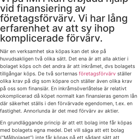
vid finansiering av
företagsförvärv. Vi har lång
erfarenhet av att sy ihop
komplicerade förvärv.
När en verksamhet ska köpas kan det ske på
huvudsakligen två olika sätt. Det ena är att alla aktier i
bolaget köps och det andra är att inkråmet, dvs bolagets
tillgångar köps. De två sorternas
företagsförvärv
ställer
olika krav på dig som köpare och ställer även olika krav
på oss som finansiär. En inkråmsöverlåtelse är relativt
okomplicerad då köpet normalt kan finansieras genom lån
där säkerhet ställs i den förvärvade egendomen, t.ex. en
fastighet. Annorlunda är det med förvärv av aktier.
En grundläggande princip är att ett bolag inte får köpas
med bolagets egna medel. Det vill säga att ett bolag
(”Målbolaget”) inte får köpas på ett sådant sätt att