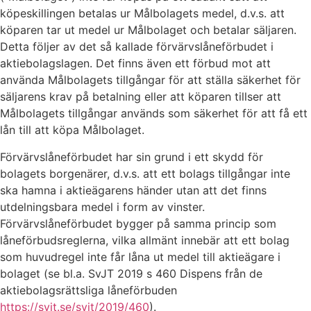
köpeskillingen betalas ur Målbolagets medel, d.v.s. att
köparen tar ut medel ur Målbolaget och betalar säljaren.
Detta följer av det så kallade förvärvslåneförbudet i
aktiebolagslagen. Det finns även ett förbud mot att
använda Målbolagets tillgångar för att ställa säkerhet för
säljarens krav på betalning eller att köparen tillser att
Målbolagets tillgångar används som säkerhet för att få ett
lån till att köpa Målbolaget.
Förvärvslåneförbudet har sin grund i ett skydd för
bolagets borgenärer, d.v.s. att ett bolags tillgångar inte
ska hamna i aktieägarens händer utan att det finns
utdelningsbara medel i form av vinster.
Förvärvslåneförbudet bygger på samma princip som
låneförbudsreglerna, vilka allmänt innebär att ett bolag
som huvudregel inte får låna ut medel till aktieägare i
bolaget (se bl.a. SvJT 2019 s 460 Dispens från de
aktiebolagsrättsliga låneförbuden
https://svjt.se/svjt/2019/460
).