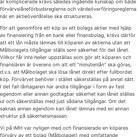
är komplicerade krävs således ingående kunskap om både
förvärvslåneförbudsreglerna och värdeöverföringsreglerna
när en aktieöverlåtelse ska struktureras.
För att genomföra ett köp av ett bolags aktier med hjälp
av finansiering från en bank eller finansbolag, krävs därför
att ett lån måste lämnas till köparen av aktierna utan att
Målbolagets tillgångar ställs som säkerhet för det lånet.
Villkor får inte heller uppställas som gör att köparen och
finansiären är överens om att ett ”minutenlån” ska göras,
d.v.s. att Målbolaget ska lösa lånet direkt efter fullbordat
köp. Förvärvet behöver i stället säkerställas på annat sätt.
I det fall låntagaren har andra tillgångar i form av fast
egendom eller annan godtagbar säkerhet kan lånet ställas
ut och säkerställas med just sådana tillgångar. Om det
saknas annan egendom kan lånet lämnas med en annan
struktur på säkerhetsmassan.
Vi på IMH var nyligen med och finansierade en köpares
förvärv av ett bolag (Målbolaget) med omfattande